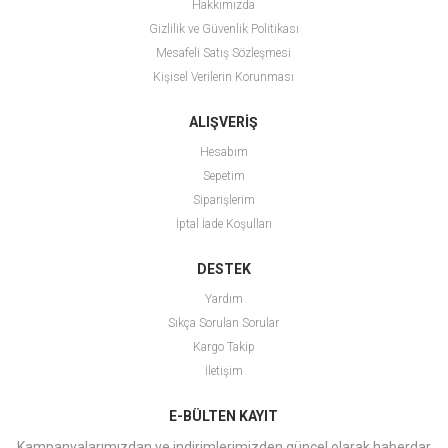
Hakkımızda
Gizlilik ve Güvenlik Politikası
Mesafeli Satış Sözleşmesi
Kişisel Verilerin Korunması
ALIŞVERİŞ
Hesabım
Sepetim
Siparişlerim
İptal İade Koşulları
DESTEK
Yardım
Sıkça Sorulan Sorular
Kargo Takip
İletişim
E-BÜLTEN KAYIT
Kampanyalarımızdan ve indirimlerimizden güncel olarak haberdar