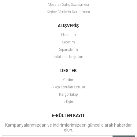
Mesafeli Satış Sözleşmesi
Kişisel Verilerin Korunması
ALIŞVERİŞ
Hesabım
Sepetim
Siparişlerim
İptal İade Koşulları
DESTEK
Yardım
Sıkça Sorulan Sorular
Kargo Takip
İletişim
E-BÜLTEN KAYIT
Kampanyalarımızdan ve indirimlerimizden güncel olarak haberdar
olun.