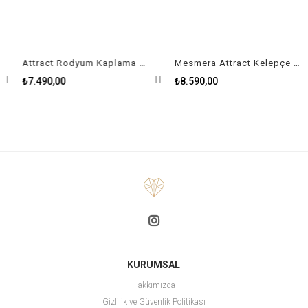
Attract Rodyum Kaplama Kadın Kelepçe Size M
Mesmera Attract Kelepçe Karışık kesimler, Beyaz, Rodyum kaplama Size L
₺7.490,00
₺8.590,00
KURUMSAL
Hakkımızda
Gizlilik ve Güvenlik Politikası