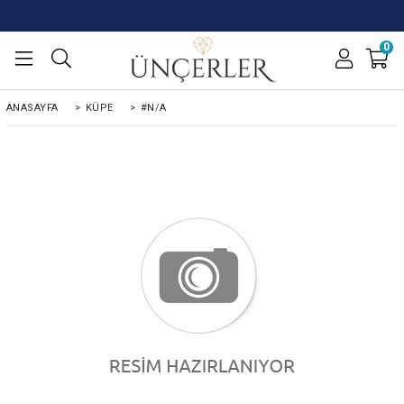
0
ANASAYFA
>
KÜPE
>
#N/A