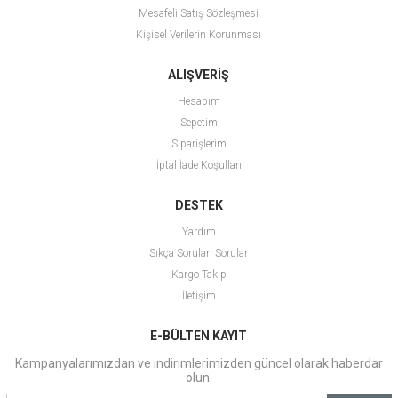
Mesafeli Satış Sözleşmesi
Kişisel Verilerin Korunması
ALIŞVERİŞ
Hesabım
Sepetim
Siparişlerim
İptal İade Koşulları
DESTEK
Yardım
Sıkça Sorulan Sorular
Kargo Takip
İletişim
E-BÜLTEN KAYIT
Kampanyalarımızdan ve indirimlerimizden güncel olarak haberdar
olun.