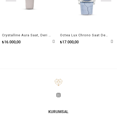
Crystalline Aura Saat, Deri Kayiş, Gri, Pembe Altin Pvd Kaplama
Octea Lux Chrono Saat Deri Kayış Açık Mavi Paslanmaz Çelik
₺16.000,00
₺17.000,00
KURUMSAL