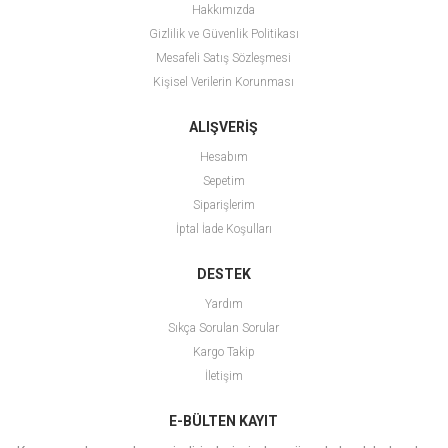
Hakkımızda
Gizlilik ve Güvenlik Politikası
Mesafeli Satış Sözleşmesi
Kişisel Verilerin Korunması
ALIŞVERİŞ
Hesabım
Sepetim
Siparişlerim
İptal İade Koşulları
DESTEK
Yardım
Sıkça Sorulan Sorular
Kargo Takip
İletişim
E-BÜLTEN KAYIT