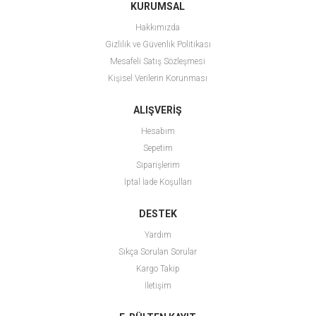
KURUMSAL
Hakkımızda
Gizlilik ve Güvenlik Politikası
Mesafeli Satış Sözleşmesi
Kişisel Verilerin Korunması
ALIŞVERİŞ
Hesabım
Sepetim
Siparişlerim
İptal İade Koşulları
DESTEK
Yardım
Sıkça Sorulan Sorular
Kargo Takip
İletişim