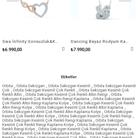
Swa İnfinity:Sonsuzluk&Kalp Kolye Pembe Altin Ve Rodyum Kaplama
Dancing Beyaz Rodyum Kaplama Kuğu Swan Kolye
₺6.990,00
₺7.990,00
Etiketler
Orbita
,
Orbita Sekizgen
,
Orbita Sekizgen Kesimli
,
Orbita Sekizgen Kesimli
Çok
,
Orbita Sekizgen Kesimli Çok Renkli
,
Orbita Sekizgen Kesimli Çok
Renkli Altın
,
Orbita Sekizgen Kesimli Çok Renkli Altın Rengi
,
Orbita
Sekizgen Kesimli Çok Renkli Altın Rengi Kaplama
,
Orbita Sekizgen Kesimli
Çok Renkli Altın Rengi Kaplama Kolye
,
Orbita Sekizgen Kesimli Çok Renkli
Altın Rengi Kolye
,
Orbita Sekizgen Kesimli Çok Renkli Altın Kaplama
,
Orbita Sekizgen Kesimli Çok Renkli Altın Kaplama Kolye
,
Orbita Sekizgen
Kesimli Çok Renkli Altın Kolye
,
Orbita Sekizgen Kesimli Çok Renkli Rengi
,
Orbita Sekizgen Kesimli Çok Renkli Rengi Kaplama
,
Orbita Sekizgen
Kesimli Çok Renkli Rengi Kaplama Kolye
,
Orbita Sekizgen Kesimli Çok
Renkli Rengi Kolye
,
Orbita Sekizgen Kesimli Çok Renkli Kaplama
,
Orbita
Sekizgen Kesimli Çok Renkli Kaplama Kolye
,
Orbita Sekizgen Kesimli Çok
Renkli Kolye
,
Orbita Sekizgen Kesimli Çok Altın
,
Orbita Sekizgen Kesimli