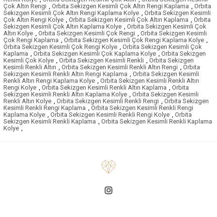
Çok Altın Rengi
,
Orbita Sekizgen Kesimli Çok Altın Rengi Kaplama
,
Orbita
Sekizgen Kesimli Çok Altın Rengi Kaplama Kolye
,
Orbita Sekizgen Kesimli
Çok Altın Rengi Kolye
,
Orbita Sekizgen Kesimli Çok Altın Kaplama
,
Orbita
Sekizgen Kesimli Çok Altın Kaplama Kolye
,
Orbita Sekizgen Kesimli Çok
Altın Kolye
,
Orbita Sekizgen Kesimli Çok Rengi
,
Orbita Sekizgen Kesimli
Çok Rengi Kaplama
,
Orbita Sekizgen Kesimli Çok Rengi Kaplama Kolye
,
Orbita Sekizgen Kesimli Çok Rengi Kolye
,
Orbita Sekizgen Kesimli Çok
Kaplama
,
Orbita Sekizgen Kesimli Çok Kaplama Kolye
,
Orbita Sekizgen
Kesimli Çok Kolye
,
Orbita Sekizgen Kesimli Renkli
,
Orbita Sekizgen
Kesimli Renkli Altın
,
Orbita Sekizgen Kesimli Renkli Altın Rengi
,
Orbita
Sekizgen Kesimli Renkli Altın Rengi Kaplama
,
Orbita Sekizgen Kesimli
Renkli Altın Rengi Kaplama Kolye
,
Orbita Sekizgen Kesimli Renkli Altın
Rengi Kolye
,
Orbita Sekizgen Kesimli Renkli Altın Kaplama
,
Orbita
Sekizgen Kesimli Renkli Altın Kaplama Kolye
,
Orbita Sekizgen Kesimli
Renkli Altın Kolye
,
Orbita Sekizgen Kesimli Renkli Rengi
,
Orbita Sekizgen
Kesimli Renkli Rengi Kaplama
,
Orbita Sekizgen Kesimli Renkli Rengi
Kaplama Kolye
,
Orbita Sekizgen Kesimli Renkli Rengi Kolye
,
Orbita
Sekizgen Kesimli Renkli Kaplama
,
Orbita Sekizgen Kesimli Renkli Kaplama
Kolye
,