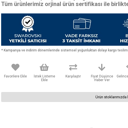
Tüm ürünlerimiz orjinal ürün sertifikası ile birlik
* Kampanya ve indirim dönemlerinde sistemsel yoğunluktan dolayı kargo teslimat
Favorilere Ekle
İstek Listeme
Karşılaştır
Fiyat Düşünce
Gelinc
Ekle
Haber Ver
Ürün stoklarımızda 