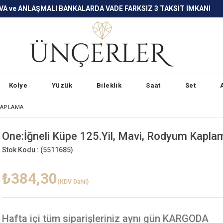
LARDA VADE FARKSIZ 3 TAKSİT İMKANI
Kolye
Yüzük
Bileklik
Saat
Set
 KAPLAMA
One:İğneli Küpe 125.Yil, Mavi, Rodyum Kapla
Stok Kodu :
(5511685)
₺384,30
(KDV Dahil)
Hafta içi
tüm siparişleriniz aynı gün KARGODA