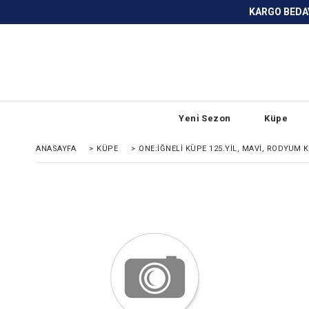
KARGO BEDAVA ve ANLAŞMALI BANKA
Yeni Sezon
Küpe
ANASAYFA
>
KÜPE
>
ONE:İĞNELI KÜPE 125.YIL, MAVI, RODYUM