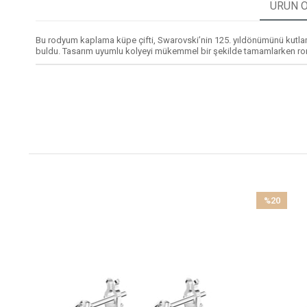
ÜRÜN Ö
Bu rodyum kaplama küpe çifti, Swarovski’nin 125. yıldönümünü kutlamak
buldu. Tasarım uyumlu kolyeyi mükemmel bir şekilde tamamlarken roman
%20
İndirim
%20İndirim