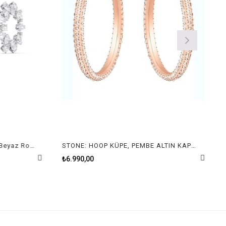
Millenia Halka Küpe Yuvarlak Beyaz Rodyum Kaplama
STONE: HOOP KÜPE, PEMBE ALTIN KAPLAMA
₺6.990,00