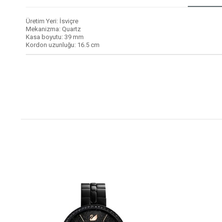
Üretim Yeri: İsviçre
Mekanizma: Quartz
Kasa boyutu: 39 mm
Kordon uzunluğu: 16.5 cm
i
n