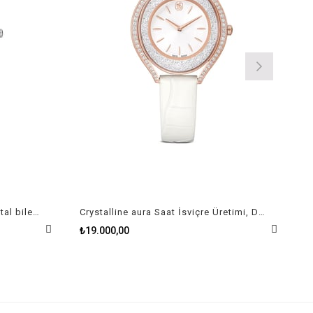
Clarica Saat İsviçre Üretimi, Metal bileklik, Gümüş Rengi, Paslanmaz çelik
Crystalline aura Saat İsviçre Üretimi, Deri kayış, Beyaz, Pembe altın rengi yüzey
₺19.000,00