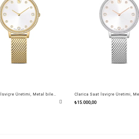
Clarica Saat İsviçre Üretimi, Metal bileklik, Altın Rengi, Altın rengi yüzey
₺15.000,00