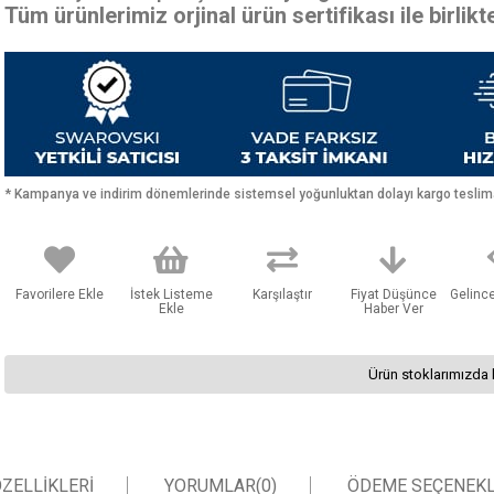
Tüm ürünlerimiz orjinal ürün sertifikası ile birlik
* Kampanya ve indirim dönemlerinde sistemsel yoğunluktan dolayı kargo teslimat
Favorilere Ekle
İstek Listeme
Karşılaştır
Fiyat Düşünce
Gelinc
Ekle
Haber Ver
Ürün stoklarımızda 
ZELLIKLERI
YORUMLAR
(0)
ÖDEME SEÇENEKL