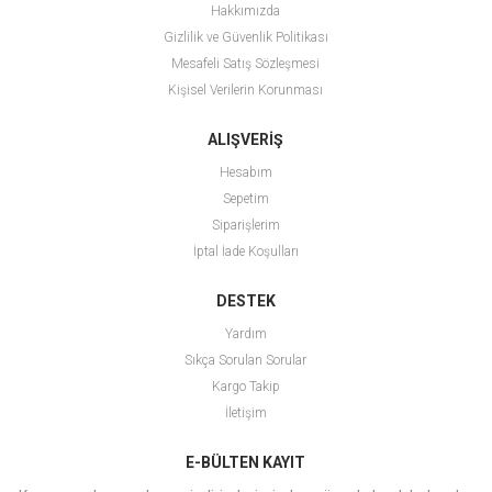
Hakkımızda
Gizlilik ve Güvenlik Politikası
Mesafeli Satış Sözleşmesi
Kişisel Verilerin Korunması
ALIŞVERİŞ
Hesabım
Sepetim
Siparişlerim
İptal İade Koşulları
DESTEK
Yardım
Sıkça Sorulan Sorular
Kargo Takip
İletişim
E-BÜLTEN KAYIT