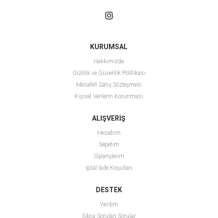
KURUMSAL
Hakkımızda
Gizlilik ve Güvenlik Politikası
Mesafeli Satış Sözleşmesi
Kişisel Verilerin Korunması
ALIŞVERİŞ
Hesabım
Sepetim
Siparişlerim
İptal İade Koşulları
DESTEK
Yardım
Sıkça Sorulan Sorular