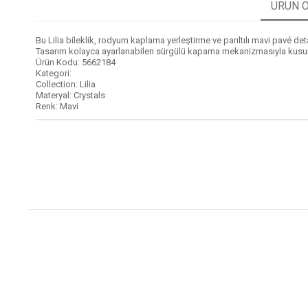
ÜRÜN Ö
Bu Lilia bileklik, rodyum kaplama yerleştirme ve parıltılı mavi pavé de
Tasarım kolayca ayarlanabilen sürgülü kapama mekanizmasıyla kusursuz 
Ürün Kodu: 5662184
Kategori:
Collection: Lilia
Materyal: Crystals
Renk: Mavi