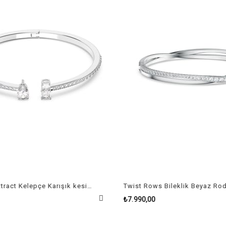
Mesmera Attract Kelepçe Karışık kesimler, Beyaz, Rodyum kaplama Size L
₺7.990,00