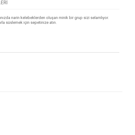
ERI
ğınızda narin kelebeklerden oluşan minik bir grup sizi selamlıyor.
la süslemek için sepetinize atın.