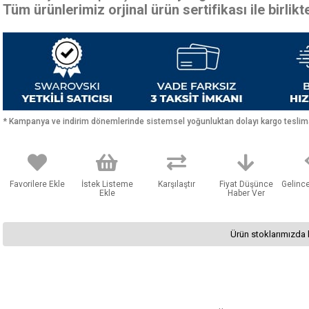
Tüm ürünlerimiz orjinal ürün sertifikası ile birlik
* Kampanya ve indirim dönemlerinde sistemsel yoğunluktan dolayı kargo teslimat
Favorilere Ekle
İstek Listeme
Karşılaştır
Fiyat Düşünce
Gelinc
Ekle
Haber Ver
Ürün stoklarımızda 