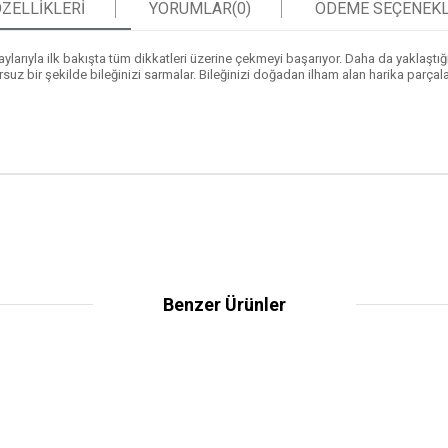
ZELLIKLERI
YORUMLAR
(0)
ÖDEME SEÇENEKL
taylarıyla ilk bakışta tüm dikkatleri üzerine çekmeyi başarıyor. Daha da yaklaştı
bir şekilde bileğinizi sarmalar. Bileğinizi doğadan ilham alan harika parçalar
Benzer Ürünler