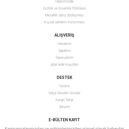
Hakkımızda
Gizlilik ve Güvenlik Politikası
Mesafeli Satış Sözleşmesi
Kişisel Verilerin Korunması
ALIŞVERİŞ
Hesabım
Sepetim
Siparişlerim
İptal İade Koşulları
DESTEK
Yardım
Sıkça Sorulan Sorular
Kargo Takip
İletişim
E-BÜLTEN KAYIT
Kampanyalarımızdan ve indirimlerimizden güncel olarak haberdar