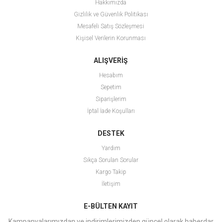
Hakkımızda
Gizlilik ve Güvenlik Politikası
Mesafeli Satış Sözleşmesi
Kişisel Verilerin Korunması
ALIŞVERİŞ
Hesabım
Sepetim
Siparişlerim
İptal İade Koşulları
DESTEK
Yardım
Sıkça Sorulan Sorular
Kargo Takip
İletişim
E-BÜLTEN KAYIT
Kampanyalarımızdan ve indirimlerimizden güncel olarak haberdar