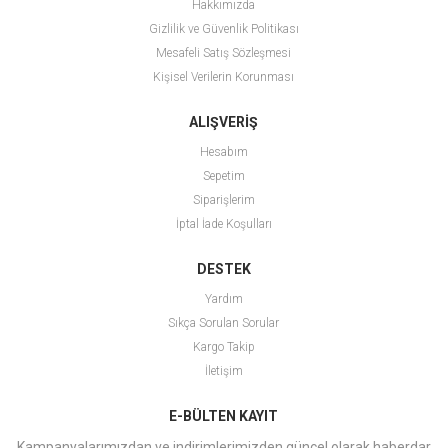
Hakkımızda
Gizlilik ve Güvenlik Politikası
Mesafeli Satış Sözleşmesi
Kişisel Verilerin Korunması
ALIŞVERİŞ
Hesabım
Sepetim
Siparişlerim
İptal İade Koşulları
DESTEK
Yardım
Sıkça Sorulan Sorular
Kargo Takip
İletişim
E-BÜLTEN KAYIT
Kampanyalarımızdan ve indirimlerimizden güncel olarak haberdar