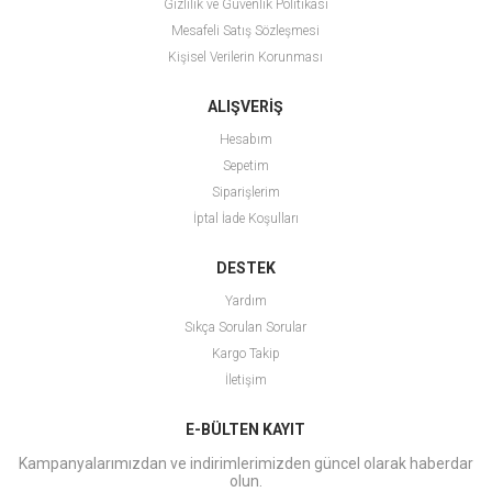
Gizlilik ve Güvenlik Politikası
Mesafeli Satış Sözleşmesi
Kişisel Verilerin Korunması
ALIŞVERİŞ
Hesabım
Sepetim
Siparişlerim
İptal İade Koşulları
DESTEK
Yardım
Sıkça Sorulan Sorular
Kargo Takip
İletişim
E-BÜLTEN KAYIT
Kampanyalarımızdan ve indirimlerimizden güncel olarak haberdar
olun.