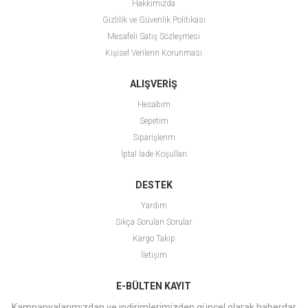
Hakkımızda
Gizlilik ve Güvenlik Politikası
Mesafeli Satış Sözleşmesi
Kişisel Verilerin Korunması
ALIŞVERİŞ
Hesabım
Sepetim
Siparişlerim
İptal İade Koşulları
DESTEK
Yardım
Sıkça Sorulan Sorular
Kargo Takip
İletişim
E-BÜLTEN KAYIT
Kampanyalarımızdan ve indirimlerimizden güncel olarak haberdar