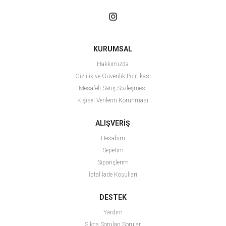
KURUMSAL
Hakkımızda
Gizlilik ve Güvenlik Politikası
Mesafeli Satış Sözleşmesi
Kişisel Verilerin Korunması
ALIŞVERİŞ
Hesabım
Sepetim
Siparişlerim
İptal İade Koşulları
DESTEK
Yardım
Sıkça Sorulan Sorular