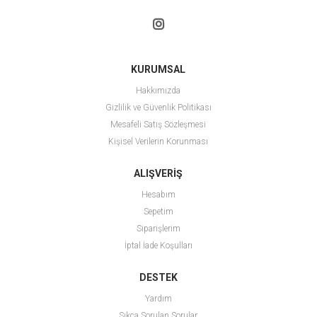
KURUMSAL
Hakkımızda
Gizlilik ve Güvenlik Politikası
Mesafeli Satış Sözleşmesi
Kişisel Verilerin Korunması
ALIŞVERİŞ
Hesabım
Sepetim
Siparişlerim
İptal İade Koşulları
DESTEK
Yardım
Sıkça Sorulan Sorular