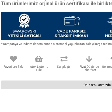
Tüm ürünlerimiz orjinal ürün sertifikası ile birlik
* Kampanya ve indirim dönemlerinde sistemsel yoğunluktan dolayı kargo teslimat
Favorilere Ekle
İstek Listeme
Karşılaştır
Fiyat Düşünce
Gelinc
Ekle
Haber Ver
Ürün stoklarımızda 