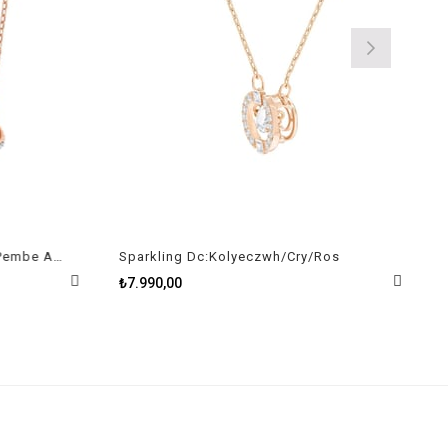
Further İç İçe Geçmiş Halkalı Pembe Altın Kaplama Kolye
Sparkling Dc:Kolyeczwh/Cry/Ros
₺7.990,00