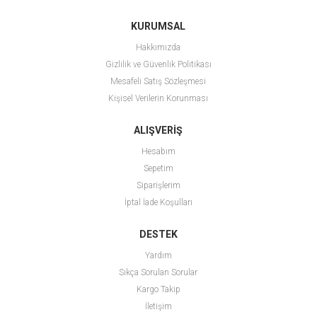
KURUMSAL
Hakkımızda
Gizlilik ve Güvenlik Politikası
Mesafeli Satış Sözleşmesi
Kişisel Verilerin Korunması
ALIŞVERİŞ
Hesabım
Sepetim
Siparişlerim
İptal İade Koşulları
DESTEK
Yardım
Sıkça Sorulan Sorular
Kargo Takip
İletişim