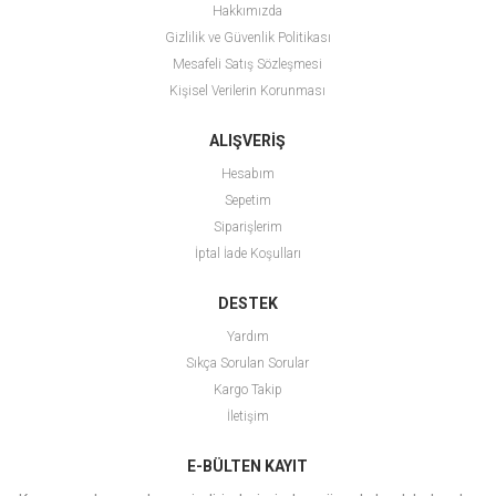
Hakkımızda
Gizlilik ve Güvenlik Politikası
Mesafeli Satış Sözleşmesi
Kişisel Verilerin Korunması
ALIŞVERİŞ
Hesabım
Sepetim
Siparişlerim
İptal İade Koşulları
DESTEK
Yardım
Sıkça Sorulan Sorular
Kargo Takip
İletişim
E-BÜLTEN KAYIT