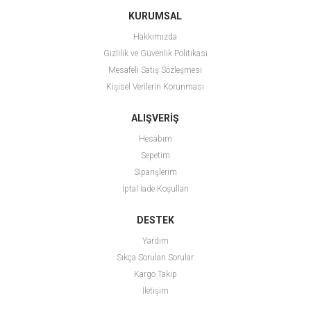
KURUMSAL
Hakkımızda
Gizlilik ve Güvenlik Politikası
Mesafeli Satış Sözleşmesi
Kişisel Verilerin Korunması
ALIŞVERİŞ
Hesabım
Sepetim
Siparişlerim
İptal İade Koşulları
DESTEK
Yardım
Sıkça Sorulan Sorular
Kargo Takip
İletişim