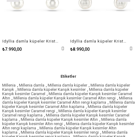
Idyllia damla küpeler Kristal inci, Deniz Kabuğu, Mavi, Rodyum kaplama
Idyllia damla küpeler Kristal inci, Deniz Kabuğu, Beyaz, Pembe altın rengi kaplama
₺7.990,00
₺8.990,00
₺
Etiketler
Millenia
,
Millenia damla
,
Millenia damla küpeler
,
Millenia damla küpeler
Karışık
,
Millenia damla küpeler Karışık kesimler
,
Millenia damla küpeler
Karışık kesimler Caramel
,
Millenia damla küpeler Karışık kesimler Caramel
Altın
,
Millenia damla küpeler Karışık kesimler Caramel Altın rengi
,
Millenia
damla küpeler Karışık kesimler Caramel Altın rengi kaplama
,
Millenia damla
küpeler Karışık kesimler Caramel Altın kaplama
,
Millenia damla küpeler
Karışık kesimler Caramel rengi
,
Millenia damla küpeler Karışık kesimler
Caramel rengi kaplama
,
Millenia damla küpeler Karışık kesimler Caramel
kaplama
,
Millenia damla küpeler Karışık kesimler Altın
,
Millenia damla
küpeler Karışık kesimler Altın rengi
,
Millenia damla küpeler Karışık kesimler
Altın rengi kaplama
,
Millenia damla küpeler Karışık kesimler Altın
kaplama
,
Millenia damla küpeler Karışık kesimler rengi
,
Millenia damla
küpeler Karışık kesimler rengi kaplama
,
Millenia damla küpeler Karışık