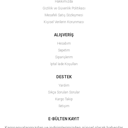
Hakkımızda
Gizlilik ve Güvenlik Politikası
Mesafeli Satış Sözleşmesi
Kişisel Verilerin Korunması
ALIŞVERİŞ
Hesabım
Sepetim
Siparişlerim
İptal İade Koşulları
DESTEK
Yardım
Sıkça Sorulan Sorular
Kargo Takip
İletişim
E-BÜLTEN KAYIT
Kampanyalarımızdan ve indirimlerimizden güncel olarak haberdar