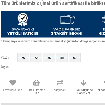
Tüm ürünlerimiz orjinal ürün sertifikası ile birlik
* Kampanya ve indirim dönemlerinde sistemsel yoğunluktan dolayı kargo teslimat
:
Yüzük
50
52
55
58
60
Ölçüsü
Favorilere Ekle
İstek Listeme
Karşılaştır
Fiyat Düşünce
Gelinc
Ekle
Haber Ver