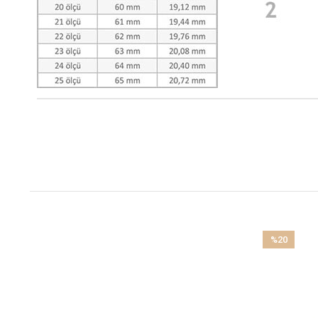
%20
İndirim
%20İndirim