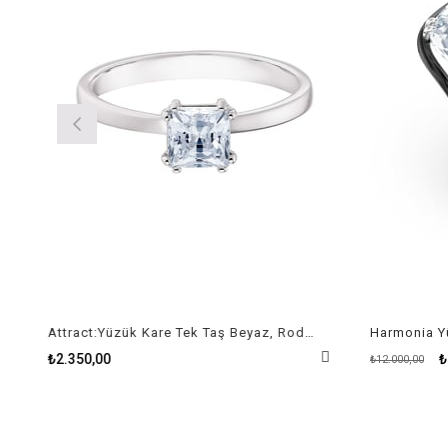
Attract:Yüzük Kare Tek Taş Beyaz, Rodyum Kaplama
Harmonia Yü
₺2.350,00
₺9
₺12.000,00