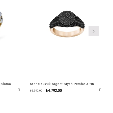
Tropical Yüzük Stones Altın Kaplama 50-52 beden
Stone Yüzük Signet Siyah Pembe Altın Kaplama
₺4.792,00
₺5.990,00