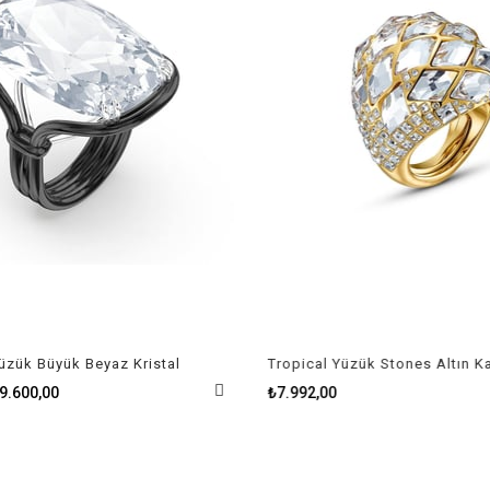
zük Büyük Beyaz Kristal
.600,00
₺7.992,00