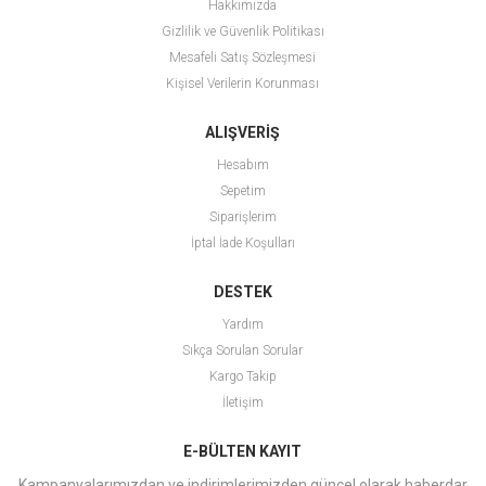
Hakkımızda
Gizlilik ve Güvenlik Politikası
Mesafeli Satış Sözleşmesi
Kişisel Verilerin Korunması
ALIŞVERİŞ
Hesabım
Sepetim
Siparişlerim
İptal İade Koşulları
DESTEK
Yardım
Sıkça Sorulan Sorular
Kargo Takip
İletişim
E-BÜLTEN KAYIT
Kampanyalarımızdan ve indirimlerimizden güncel olarak haberdar