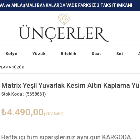
LARDA VADE FARKSIZ 3 TAKSİT İMKANI
Kolye
Yüzük
Bileklik
Saat
Set
APLAMA YÜZÜK
Matrix Yeşil Yuvarlak Kesim Altın Kaplama Y
Stok Kodu :
(5658661)
₺4.490,00
(KDV Dahil)
Hafta içi
tüm siparişleriniz aynı gün KARGODA