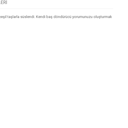
ERI
nlı yeşil taşlarla süslendi. Kendi baş döndürücü yorumunuzu oluşturmak