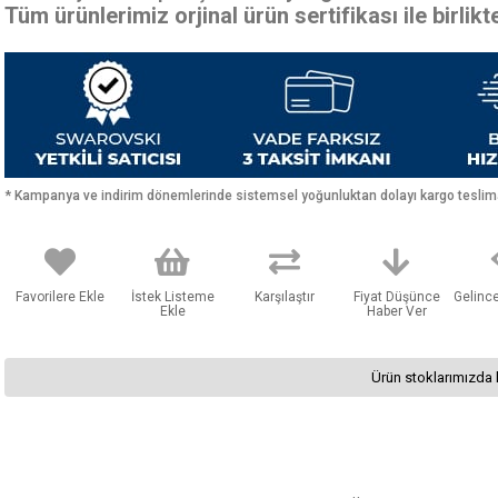
Tüm ürünlerimiz orjinal ürün sertifikası ile birlik
* Kampanya ve indirim dönemlerinde sistemsel yoğunluktan dolayı kargo teslimat
Favorilere Ekle
İstek Listeme
Karşılaştır
Fiyat Düşünce
Gelinc
Ekle
Haber Ver
Ürün stoklarımızda 