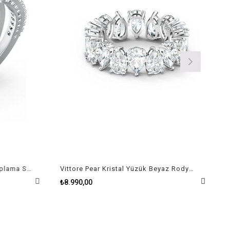
Twist Beyaz Yüzük Rodyum Kaplama Size 52
Vittore Pear Kristal Yüzük Beyaz Rodyum Kaplama Size 58
₺8.990,00