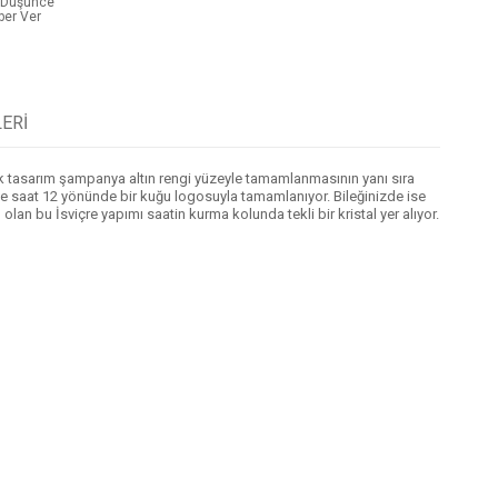
t Düşünce
ber Ver
ERI
lik tasarım şampanya altın rengi yüzeyle tamamlanmasının yanı sıra
 ve saat 12 yönünde bir kuğu logosuyla tamamlanıyor. Bileğinizde ise
lan bu İsviçre yapımı saatin kurma kolunda tekli bir kristal yer alıyor.