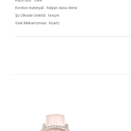
Klips türü: Toka
Kordon materyali: İtalyan dana derisi
Şu Ülkede Üretildi: İsviçre
Saat Mekanizması: Kuartz