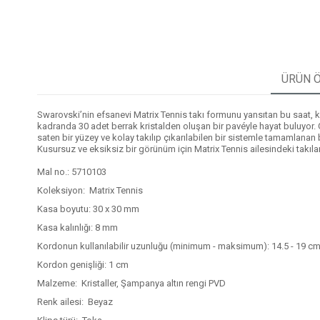
ÜRÜN Ö
Swarovski’nin efsanevi Matrix Tennis takı formunu yansıtan bu saat, k
kadranda 30 adet berrak kristalden oluşan bir pavéyle hayat buluyor. G
saten bir yüzey ve kolay takılıp çıkarılabilen bir sistemle tamamlanan 
Kusursuz ve eksiksiz bir görünüm için Matrix Tennis ailesindeki takılarl
Mal no.: 5710103
Koleksiyon: Matrix Tennis
Kasa boyutu: 30 x 30 mm
Kasa kalınlığı: 8 mm
Kordonun kullanılabilir uzunluğu (minimum - maksimum): 14.5 - 19 c
Kordon genişliği: 1 cm
Malzeme: Kristaller, Şampanya altın rengi PVD
Renk ailesi: Beyaz