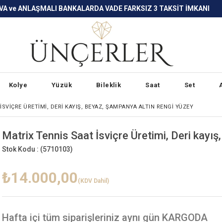
LARDA VADE FARKSIZ 3 TAKSİT İMKANI
Kolye
Yüzük
Bileklik
Saat
Set
İSVIÇRE ÜRETIMI, DERI KAYIŞ, BEYAZ, ŞAMPANYA ALTIN RENGI YÜZEY
Matrix Tennis Saat İsviçre Üretimi, Deri kayı
Stok Kodu :
(5710103)
₺14.000,00
(KDV Dahil)
Hafta içi
tüm siparişleriniz aynı gün KARGODA