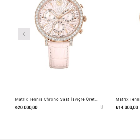
Matrix Tennis Chrono Saat İsviçre Üretimi, Deri kayış, Pembe, Pembe altın rengi yüzey
₺20.000,00
₺14.000,00