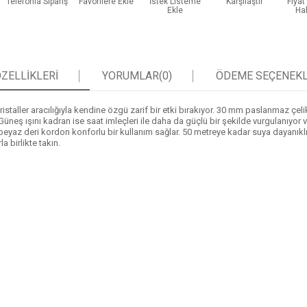
Telefonla Sipariş
Favorilere Ekle
İstek Listeme
Karşılaştır
Fiya
Ekle
Ha
ZELLIKLERI
YORUMLAR
(0)
ÖDEME SEÇENEKL
ristaller aracılığıyla kendine özgü zarif bir etki bırakıyor. 30 mm paslanmaz çe
üneş ışını kadran ise saat imleçleri ile daha da güçlü bir şekilde vurgulanıyor
beyaz deri kordon konforlu bir kullanım sağlar. 50 metreye kadar suya dayanıklı o
a birlikte takın.
m