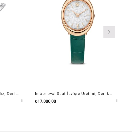
Stella Saat İsviçre Üretimi, Yıldız, Deri kayış, Beyaz, Paslanmaz çelik
Imber oval Saat İsviçre Üretimi, Deri kayış, Yeşil, Pembe altın rengi yüzey
₺17.000,00