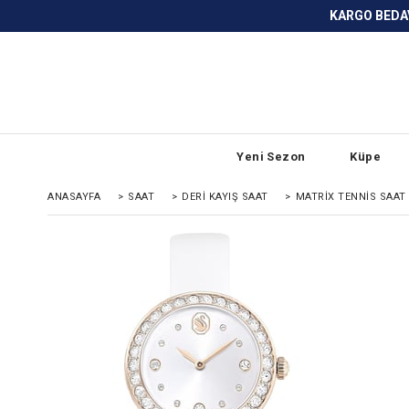
KARGO BEDAVA ve ANLAŞMALI BANKA
Yeni Sezon
Küpe
ANASAYFA
>
SAAT
>
DERI KAYIŞ SAAT
>
MATRIX TENNIS SAAT 