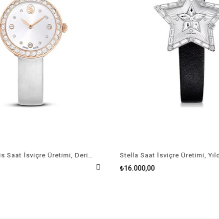
Matrix Tennis Saat İsviçre Üretimi, Deri kayış, Gri, Pembe altın rengi yüzey
₺16.000,00