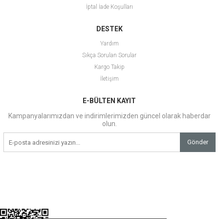
İptal İade Koşulları
DESTEK
Yardım
Sıkça Sorulan Sorular
Kargo Takip
İletişim
E-BÜLTEN KAYIT
Kampanyalarımızdan ve indirimlerimizden güncel olarak haberdar
olun.
Gönder