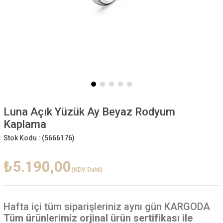
Luna Açık Yüzük Ay Beyaz Rodyum
Kaplama
Stok Kodu :
(5666176)
₺5.190,00
(KDV Dahil)
Hafta içi
tüm siparişleriniz aynı gün KARGODA
Tüm ürünlerimiz orjinal ürün sertifikası ile