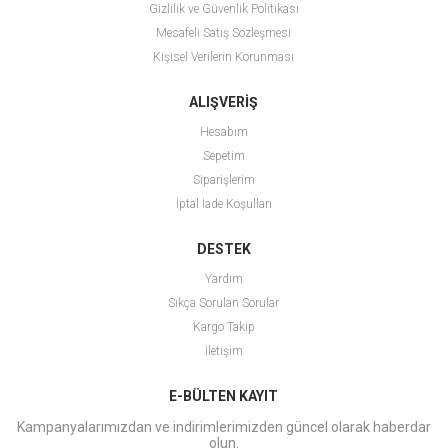
Gizlilik ve Güvenlik Politikası
Mesafeli Satış Sözleşmesi
Kişisel Verilerin Korunması
ALIŞVERİŞ
Hesabım
Sepetim
Siparişlerim
İptal İade Koşulları
DESTEK
Yardım
Sıkça Sorulan Sorular
Kargo Takip
İletişim
E-BÜLTEN KAYIT
Kampanyalarımızdan ve indirimlerimizden güncel olarak haberdar
olun.