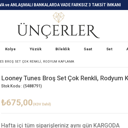
LARDA VADE FARKSIZ 3 TAKSİT İMKANI
Kolye
Yüzük
Bileklik
Saat
Set
ES BROŞ SET ÇOK RENKLI, RODYUM KAPLAMA
Looney Tunes Broş Set Çok Renkli, Rodyum 
Stok Kodu :
(5488791)
₺675,00
(KDV Dahil)
Hafta içi
tüm siparişleriniz aynı gün KARGODA