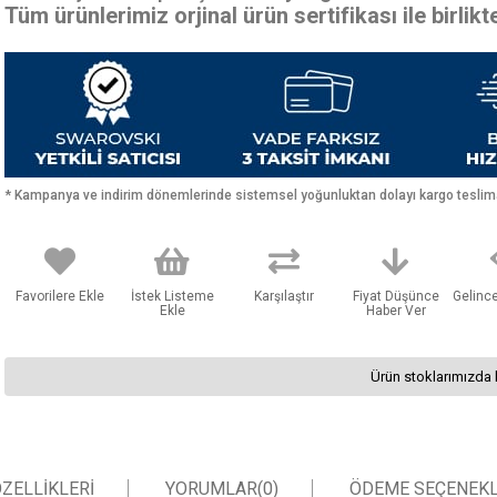
Tüm ürünlerimiz orjinal ürün sertifikası ile birlik
* Kampanya ve indirim dönemlerinde sistemsel yoğunluktan dolayı kargo teslimat
Favorilere Ekle
İstek Listeme
Karşılaştır
Fiyat Düşünce
Gelinc
Ekle
Haber Ver
Ürün stoklarımızda 
ZELLIKLERI
YORUMLAR
(0)
ÖDEME SEÇENEKL