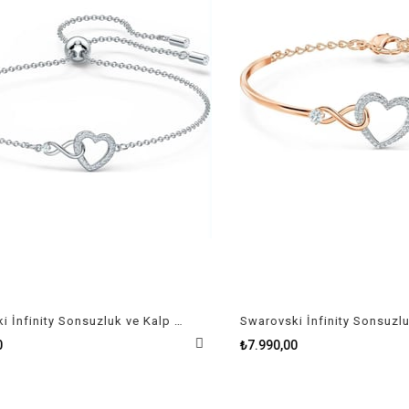
Swarovski İnfinity Sonsuzluk ve Kalp Sembollü Beyaz Rodyum Kaplama Bileklik
₺7.990,00