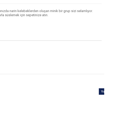
ğınızda narin kelebeklerden oluşan minik bir grup sizi selamlıyor.
la süslemek için sepetinize atın.
Yeni
Ürün