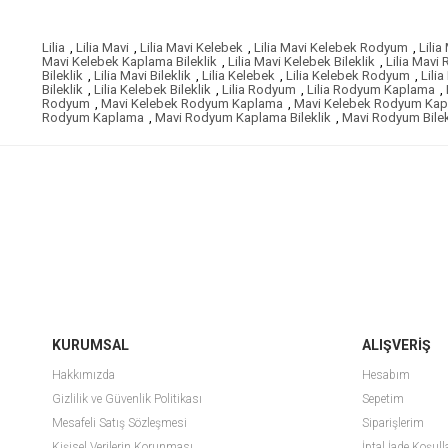
Lilia
,
Lilia Mavi
,
Lilia Mavi Kelebek
,
Lilia Mavi Kelebek Rodyum
,
Lili
Mavi Kelebek Kaplama Bileklik
,
Lilia Mavi Kelebek Bileklik
,
Lilia Mavi
Bileklik
,
Lilia Mavi Bileklik
,
Lilia Kelebek
,
Lilia Kelebek Rodyum
,
Lili
Bileklik
,
Lilia Kelebek Bileklik
,
Lilia Rodyum
,
Lilia Rodyum Kaplama
,
Rodyum
,
Mavi Kelebek Rodyum Kaplama
,
Mavi Kelebek Rodyum Kapl
Rodyum Kaplama
,
Mavi Rodyum Kaplama Bileklik
,
Mavi Rodyum Bilek
KURUMSAL
ALIŞVERİŞ
Hakkımızda
Hesabım
Gizlilik ve Güvenlik Politikası
Sepetim
Mesafeli Satış Sözleşmesi
Siparişlerim
Kişisel Verilerin Korunması
İptal İade Koşull