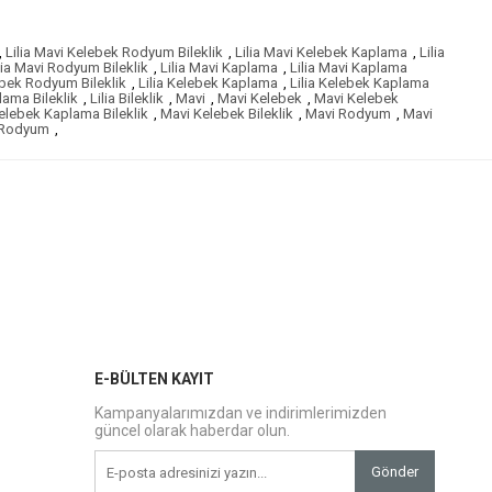
,
Lilia Mavi Kelebek Rodyum Bileklik
,
Lilia Mavi Kelebek Kaplama
,
Lilia
lia Mavi Rodyum Bileklik
,
Lilia Mavi Kaplama
,
Lilia Mavi Kaplama
ebek Rodyum Bileklik
,
Lilia Kelebek Kaplama
,
Lilia Kelebek Kaplama
lama Bileklik
,
Lilia Bileklik
,
Mavi
,
Mavi Kelebek
,
Mavi Kelebek
elebek Kaplama Bileklik
,
Mavi Kelebek Bileklik
,
Mavi Rodyum
,
Mavi
 Rodyum
,
E-BÜLTEN KAYIT
Kampanyalarımızdan ve indirimlerimizden
güncel olarak haberdar olun.
Gönder