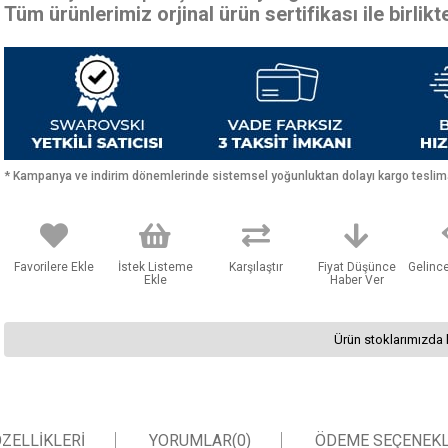
Tüm ürünlerimiz orjinal ürün sertifikası ile birlik
* Kampanya ve indirim dönemlerinde sistemsel yoğunluktan dolayı kargo teslimat
Favorilere Ekle
İstek Listeme
Karşılaştır
Fiyat Düşünce
Gelinc
Ekle
Haber Ver
Ürün stoklarımızda 
ZELLIKLERI
YORUMLAR
(0)
ÖDEME SEÇENEKL