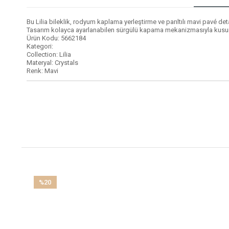
Bu Lilia bileklik, rodyum kaplama yerleştirme ve parıltılı mavi pavé de
Tasarım kolayca ayarlanabilen sürgülü kapama mekanizmasıyla kusursuz 
Ürün Kodu: 5662184
Kategori:
Collection: Lilia
Materyal: Crystals
Renk: Mavi
%20
İndirim
%20İndirim