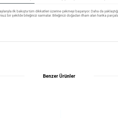
taylarıyla ilk bakışta tüm dikkatleri üzerine çekmeyi başarıyor. Daha da yaklaştı
bir şekilde bileğinizi sarmalar. Bileğinizi doğadan ilham alan harika parçalar
Benzer Ürünler