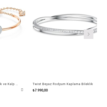
Swarovski İnfinity Sonsuzluk ve Kalp Sembollü Beyaz Bileklik
Twist Beyaz Rodyum Kaplama Bileklik
₺7.990,00