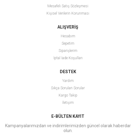
Mesafeli Satış Sözleşmesi
Kişisel Verilerin Korunması
ALIŞVERİŞ
Hesabım
Sepetim
Siparişlerim
İptal İade Koşulları
DESTEK
Yardım
Sıkça Sorulan Sorular
Kargo Takip
İletişim
E-BÜLTEN KAYIT
Kampanyalarımızdan ve indirimlerimizden güncel olarak haberdar
olun.