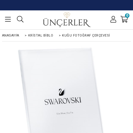
0
ANASAYFA
>
KRISTAL BIBLO
>
KUĞU FOTOĞRAF ÇERÇEVESI