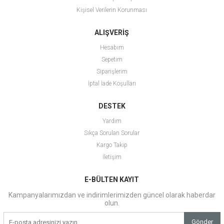
Kişisel Verilerin Korunması
ALIŞVERİŞ
Hesabım
Sepetim
Siparişlerim
İptal İade Koşulları
DESTEK
Yardım
Sıkça Sorulan Sorular
Kargo Takip
İletişim
E-BÜLTEN KAYIT
Kampanyalarımızdan ve indirimlerimizden güncel olarak haberdar
olun.
Gönder