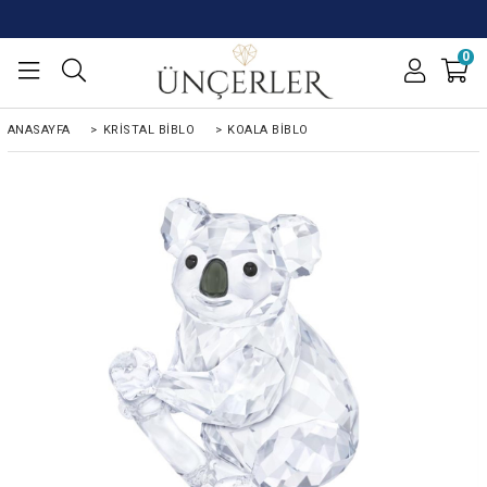
0
ANASAYFA
>
KRISTAL BIBLO
>
KOALA BIBLO