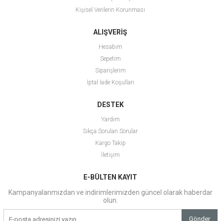
Kişisel Verilerin Korunması
ALIŞVERİŞ
Hesabım
Sepetim
Siparişlerim
İptal İade Koşulları
DESTEK
Yardım
Sıkça Sorulan Sorular
Kargo Takip
İletişim
E-BÜLTEN KAYIT
Kampanyalarımızdan ve indirimlerimizden güncel olarak haberdar
olun.
Gönder