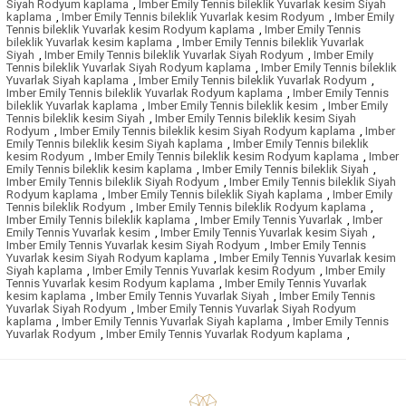
Siyah Rodyum kaplama
,
Imber Emily Tennis bileklik Yuvarlak kesim Siyah
kaplama
,
Imber Emily Tennis bileklik Yuvarlak kesim Rodyum
,
Imber Emily
Tennis bileklik Yuvarlak kesim Rodyum kaplama
,
Imber Emily Tennis
bileklik Yuvarlak kesim kaplama
,
Imber Emily Tennis bileklik Yuvarlak
Siyah
,
Imber Emily Tennis bileklik Yuvarlak Siyah Rodyum
,
Imber Emily
Tennis bileklik Yuvarlak Siyah Rodyum kaplama
,
Imber Emily Tennis bileklik
Yuvarlak Siyah kaplama
,
Imber Emily Tennis bileklik Yuvarlak Rodyum
,
Imber Emily Tennis bileklik Yuvarlak Rodyum kaplama
,
Imber Emily Tennis
bileklik Yuvarlak kaplama
,
Imber Emily Tennis bileklik kesim
,
Imber Emily
Tennis bileklik kesim Siyah
,
Imber Emily Tennis bileklik kesim Siyah
Rodyum
,
Imber Emily Tennis bileklik kesim Siyah Rodyum kaplama
,
Imber
Emily Tennis bileklik kesim Siyah kaplama
,
Imber Emily Tennis bileklik
kesim Rodyum
,
Imber Emily Tennis bileklik kesim Rodyum kaplama
,
Imber
Emily Tennis bileklik kesim kaplama
,
Imber Emily Tennis bileklik Siyah
,
Imber Emily Tennis bileklik Siyah Rodyum
,
Imber Emily Tennis bileklik Siyah
Rodyum kaplama
,
Imber Emily Tennis bileklik Siyah kaplama
,
Imber Emily
Tennis bileklik Rodyum
,
Imber Emily Tennis bileklik Rodyum kaplama
,
Imber Emily Tennis bileklik kaplama
,
Imber Emily Tennis Yuvarlak
,
Imber
Emily Tennis Yuvarlak kesim
,
Imber Emily Tennis Yuvarlak kesim Siyah
,
Imber Emily Tennis Yuvarlak kesim Siyah Rodyum
,
Imber Emily Tennis
Yuvarlak kesim Siyah Rodyum kaplama
,
Imber Emily Tennis Yuvarlak kesim
Siyah kaplama
,
Imber Emily Tennis Yuvarlak kesim Rodyum
,
Imber Emily
Tennis Yuvarlak kesim Rodyum kaplama
,
Imber Emily Tennis Yuvarlak
kesim kaplama
,
Imber Emily Tennis Yuvarlak Siyah
,
Imber Emily Tennis
Yuvarlak Siyah Rodyum
,
Imber Emily Tennis Yuvarlak Siyah Rodyum
kaplama
,
Imber Emily Tennis Yuvarlak Siyah kaplama
,
Imber Emily Tennis
Yuvarlak Rodyum
,
Imber Emily Tennis Yuvarlak Rodyum kaplama
,