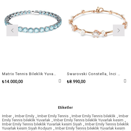
Matrix Tennis Bileklik Yuvarlak kesim, Mavi, Rodyum kaplama S
Swarovski Constella, İnci Bileklik, Beyaz, Rodyum Kaplama
4.000,00
₺8.990,00
₺6.
Etiketler
Imber
,
Imber Emily
,
Imber Emily Tennis
,
Imber Emily Tennis bileklik
,
Imber
Emily Tennis bileklik Yuvarlak
,
Imber Emily Tennis bileklik Yuvarlak kesim
,
Imber Emily Tennis bileklik Yuvarlak kesim Siyah
,
Imber Emily Tennis bileklik
Yuvarlak kesim Siyah Rodyum
,
Imber Emily Tennis bileklik Yuvarlak kesim