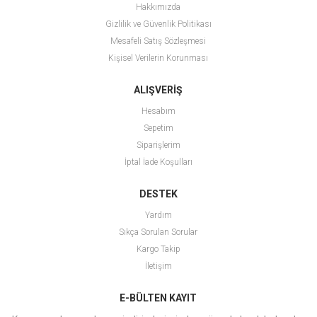
Hakkımızda
Gizlilik ve Güvenlik Politikası
Mesafeli Satış Sözleşmesi
Kişisel Verilerin Korunması
ALIŞVERİŞ
Hesabım
Sepetim
Siparişlerim
İptal İade Koşulları
DESTEK
Yardım
Sıkça Sorulan Sorular
Kargo Takip
İletişim
E-BÜLTEN KAYIT