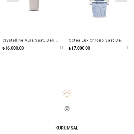
Crystalline Aura Saat, Deri Kayiş, Gri, Pembe Altin Pvd Kaplama
Octea Lux Chrono Saat Deri Kayış Açık Mavi Paslanmaz Çelik
₺16.000,00
₺17.000,00
KURUMSAL