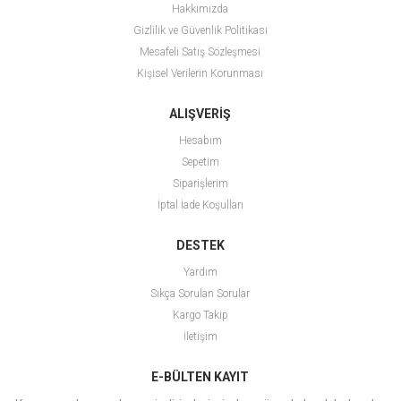
Hakkımızda
Gizlilik ve Güvenlik Politikası
Mesafeli Satış Sözleşmesi
Kişisel Verilerin Korunması
ALIŞVERİŞ
Hesabım
Sepetim
Siparişlerim
İptal İade Koşulları
DESTEK
Yardım
Sıkça Sorulan Sorular
Kargo Takip
İletişim
E-BÜLTEN KAYIT