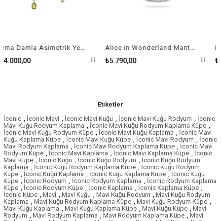
Gema Damla Asimetrik Yeşil Kadın Küpe
Alice in Wonderland Mantar, Kırmızı, Rodyum Kaplama Kolye
00
₺5.790,00
₺9.990,00
Etiketler
İconic
,
İconic Mavi
,
İconic Mavi Kuğu
,
İconic Mavi Kuğu Rodyum
,
İconic
Mavi Kuğu Rodyum Kaplama
,
İconic Mavi Kuğu Rodyum Kaplama Küpe
,
İconic Mavi Kuğu Rodyum Küpe
,
İconic Mavi Kuğu Kaplama
,
İconic Mavi
Kuğu Kaplama Küpe
,
İconic Mavi Kuğu Küpe
,
İconic Mavi Rodyum
,
İconic
Mavi Rodyum Kaplama
,
İconic Mavi Rodyum Kaplama Küpe
,
İconic Mavi
Rodyum Küpe
,
İconic Mavi Kaplama
,
İconic Mavi Kaplama Küpe
,
İconic
Mavi Küpe
,
İconic Kuğu
,
İconic Kuğu Rodyum
,
İconic Kuğu Rodyum
Kaplama
,
İconic Kuğu Rodyum Kaplama Küpe
,
İconic Kuğu Rodyum
Küpe
,
İconic Kuğu Kaplama
,
İconic Kuğu Kaplama Küpe
,
İconic Kuğu
Küpe
,
İconic Rodyum
,
İconic Rodyum Kaplama
,
İconic Rodyum Kaplama
Küpe
,
İconic Rodyum Küpe
,
İconic Kaplama
,
İconic Kaplama Küpe
,
İconic Küpe
,
Mavi
,
Mavi Kuğu
,
Mavi Kuğu Rodyum
,
Mavi Kuğu Rodyum
Kaplama
,
Mavi Kuğu Rodyum Kaplama Küpe
,
Mavi Kuğu Rodyum Küpe
,
Mavi Kuğu Kaplama
,
Mavi Kuğu Kaplama Küpe
,
Mavi Kuğu Küpe
,
Mavi
Rodyum
,
Mavi Rodyum Kaplama
,
Mavi Rodyum Kaplama Küpe
,
Mavi