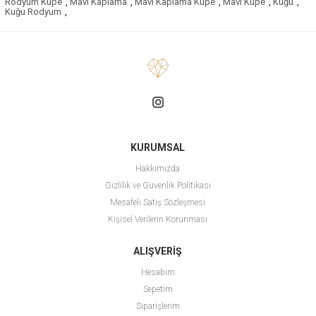
Rodyum Küpe
,
Mavi Kaplama
,
Mavi Kaplama Küpe
,
Mavi Küpe
,
Kuğu
,
Kuğu Rodyum
,
KURUMSAL
Hakkımızda
Gizlilik ve Güvenlik Politikası
Mesafeli Satış Sözleşmesi
Kişisel Verilerin Korunması
ALIŞVERİŞ
Hesabım
Sepetim
Siparişlerim