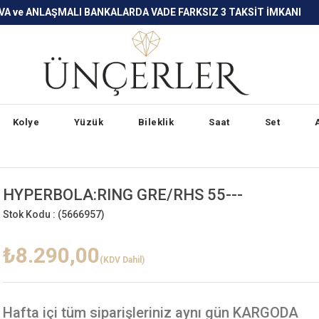
LARDA VADE FARKSIZ 3 TAKSİT İMKANI
Kolye
Yüzük
Bileklik
Saat
Set
HYPERBOLA:RING GRE/RHS 55---
Stok Kodu :
(5666957)
₺8.290,00
(KDV Dahil)
Hafta içi
tüm siparişleriniz aynı gün KARGODA