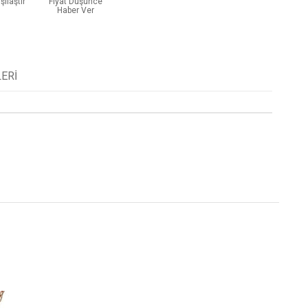
şılaştır
Fiyat Düşünce
Haber Ver
ERI