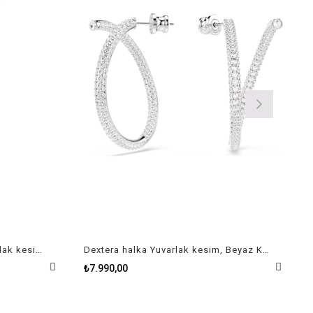
Matrix Kolye Kristal inci, Yuvarlak kesim, Beyaz, Pembe altın rengi kaplama
Dextera halka Yuvarlak kesim, Beyaz Küpe
₺7.990,00