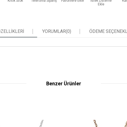
Kritik Stok
Telefonla Sipariş
Favorilere Ekle
İstek Listeme
Kar
Ekle
ZELLIKLERI
YORUMLAR
(0)
ÖDEME SEÇENEKL
Benzer Ürünler