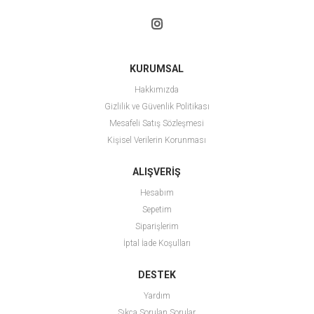
KURUMSAL
Hakkımızda
Gizlilik ve Güvenlik Politikası
Mesafeli Satış Sözleşmesi
Kişisel Verilerin Korunması
ALIŞVERİŞ
Hesabım
Sepetim
Siparişlerim
İptal İade Koşulları
DESTEK
Yardım
Sıkça Sorulan Sorular