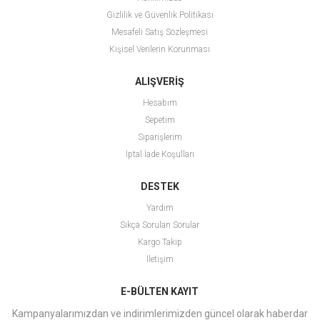
Gizlilik ve Güvenlik Politikası
Mesafeli Satış Sözleşmesi
Kişisel Verilerin Korunması
ALIŞVERİŞ
Hesabım
Sepetim
Siparişlerim
İptal İade Koşulları
DESTEK
Yardım
Sıkça Sorulan Sorular
Kargo Takip
İletişim
E-BÜLTEN KAYIT
Kampanyalarımızdan ve indirimlerimizden güncel olarak haberdar