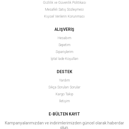
Gizlilik ve Güvenlik Politikası
Mesafeli Satış Sözleşmesi
Kişisel Verilerin Korunması
ALIŞVERİŞ
Hesabım
Sepetim
Siparişlerim
İptal İade Koşulları
DESTEK
Yardım
Sıkça Sorulan Sorular
Kargo Takip
İletişim
E-BÜLTEN KAYIT
Kampanyalarımızdan ve indirimlerimizden güncel olarak haberdar
olun.