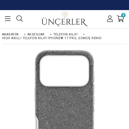
0
ANASAYFA
>
AKSESUAR
>
TELEFON KILIFI
>
HIGH AKILLI TELEFON KILIFI IPHONE® 17 PRO, GÜMÜŞ RENGI