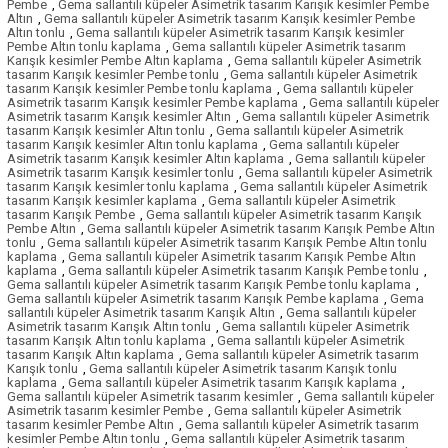
Pembe
,
Gema sallantılı küpeler Asimetrik tasarım Karışık kesimler Pembe
Altın
,
Gema sallantılı küpeler Asimetrik tasarım Karışık kesimler Pembe
Altın tonlu
,
Gema sallantılı küpeler Asimetrik tasarım Karışık kesimler
Pembe Altın tonlu kaplama
,
Gema sallantılı küpeler Asimetrik tasarım
Karışık kesimler Pembe Altın kaplama
,
Gema sallantılı küpeler Asimetrik
tasarım Karışık kesimler Pembe tonlu
,
Gema sallantılı küpeler Asimetrik
tasarım Karışık kesimler Pembe tonlu kaplama
,
Gema sallantılı küpeler
Asimetrik tasarım Karışık kesimler Pembe kaplama
,
Gema sallantılı küpeler
Asimetrik tasarım Karışık kesimler Altın
,
Gema sallantılı küpeler Asimetrik
tasarım Karışık kesimler Altın tonlu
,
Gema sallantılı küpeler Asimetrik
tasarım Karışık kesimler Altın tonlu kaplama
,
Gema sallantılı küpeler
Asimetrik tasarım Karışık kesimler Altın kaplama
,
Gema sallantılı küpeler
Asimetrik tasarım Karışık kesimler tonlu
,
Gema sallantılı küpeler Asimetrik
tasarım Karışık kesimler tonlu kaplama
,
Gema sallantılı küpeler Asimetrik
tasarım Karışık kesimler kaplama
,
Gema sallantılı küpeler Asimetrik
tasarım Karışık Pembe
,
Gema sallantılı küpeler Asimetrik tasarım Karışık
Pembe Altın
,
Gema sallantılı küpeler Asimetrik tasarım Karışık Pembe Altın
tonlu
,
Gema sallantılı küpeler Asimetrik tasarım Karışık Pembe Altın tonlu
kaplama
,
Gema sallantılı küpeler Asimetrik tasarım Karışık Pembe Altın
kaplama
,
Gema sallantılı küpeler Asimetrik tasarım Karışık Pembe tonlu
,
Gema sallantılı küpeler Asimetrik tasarım Karışık Pembe tonlu kaplama
,
Gema sallantılı küpeler Asimetrik tasarım Karışık Pembe kaplama
,
Gema
sallantılı küpeler Asimetrik tasarım Karışık Altın
,
Gema sallantılı küpeler
Asimetrik tasarım Karışık Altın tonlu
,
Gema sallantılı küpeler Asimetrik
tasarım Karışık Altın tonlu kaplama
,
Gema sallantılı küpeler Asimetrik
tasarım Karışık Altın kaplama
,
Gema sallantılı küpeler Asimetrik tasarım
Karışık tonlu
,
Gema sallantılı küpeler Asimetrik tasarım Karışık tonlu
kaplama
,
Gema sallantılı küpeler Asimetrik tasarım Karışık kaplama
,
Gema sallantılı küpeler Asimetrik tasarım kesimler
,
Gema sallantılı küpeler
Asimetrik tasarım kesimler Pembe
,
Gema sallantılı küpeler Asimetrik
tasarım kesimler Pembe Altın
,
Gema sallantılı küpeler Asimetrik tasarım
kesimler Pembe Altın tonlu
,
Gema sallantılı küpeler Asimetrik tasarım