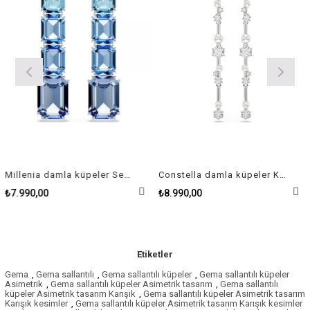
Millenia damla küpeler Sekizgen kesim, Renk geçişli, Mavi, Rodyum kaplama
Constella damla küpeler Kristal inci, Yuvarlak kesimler, Beyaz, Rodyum kaplama
.990,00
₺8.990,00
₺1
Etiketler
Gema
,
Gema sallantılı
,
Gema sallantılı küpeler
,
Gema sallantılı küpeler
Asimetrik
,
Gema sallantılı küpeler Asimetrik tasarım
,
Gema sallantılı
küpeler Asimetrik tasarım Karışık
,
Gema sallantılı küpeler Asimetrik tasarım
Karışık kesimler
,
Gema sallantılı küpeler Asimetrik tasarım Karışık kesimler