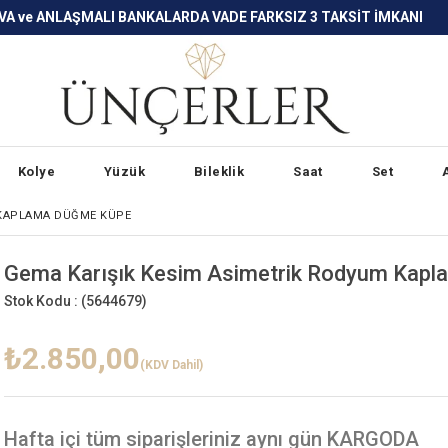
LARDA VADE FARKSIZ 3 TAKSİT İMKANI
Kolye
Yüzük
Bileklik
Saat
Set
 KAPLAMA DÜĞME KÜPE
Gema Karışık Kesim Asimetrik Rodyum Kap
Stok Kodu :
(5644679)
₺2.850,00
(KDV Dahil)
Hafta içi
tüm siparişleriniz aynı gün KARGODA