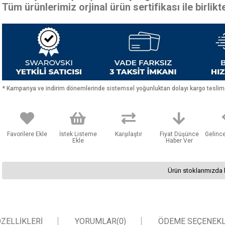
Tüm ürünlerimiz orjinal ürün sertifikası ile birlik
* Kampanya ve indirim dönemlerinde sistemsel yoğunluktan dolayı kargo teslimat
Favorilere Ekle
İstek Listeme
Karşılaştır
Fiyat Düşünce
Gelinc
Ekle
Haber Ver
Ürün stoklarımızda 
ZELLIKLERI
YORUMLAR
(0)
ÖDEME SEÇENEKL