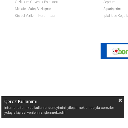
Gizlilik ve Güvenlik Politikası
Sepetim
Mesafeli Satış Sözleşmesi
Siparişlerim
Kişisel Verilerin Korunması
İptal İade Koşull
Çerez Kullanımı
İnternet sitemizde kullanıcı deneyimini iyileştirmek amacıyla çerezler
yoluyla kişisel verileriniz işlenmektedir.