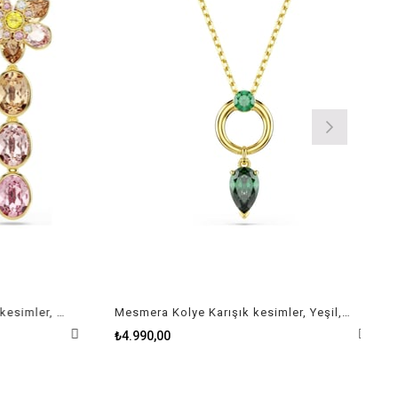
Idyllia damla küpeler Karışık kesimler, Çiçek, Çok renkli, Altın rengi kaplama
Mesmera Kolye Karışık kesimler, Yeşil, Altın rengi kaplama
₺4.990,00