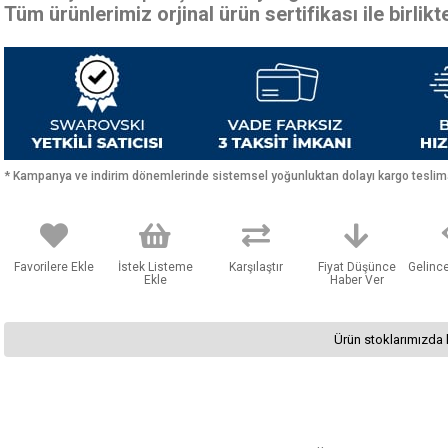
Tüm ürünlerimiz orjinal ürün sertifikası ile birlik
* Kampanya ve indirim dönemlerinde sistemsel yoğunluktan dolayı kargo teslimat
Favorilere Ekle
İstek Listeme
Karşılaştır
Fiyat Düşünce
Gelinc
Ekle
Haber Ver
Ürün stoklarımızda 