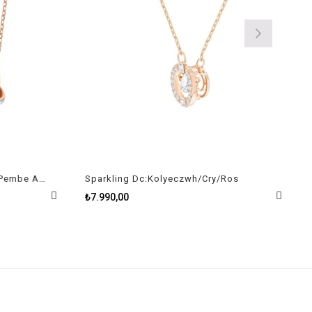
Further İç İçe Geçmiş Halkalı Pembe Altın Kaplama Kolye
Sparkling Dc:Kolyeczwh/Cry/Ros
₺7.990,00