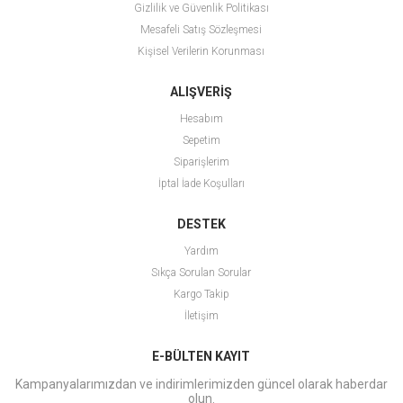
Gizlilik ve Güvenlik Politikası
Mesafeli Satış Sözleşmesi
Kişisel Verilerin Korunması
ALIŞVERİŞ
Hesabım
Sepetim
Siparişlerim
İptal İade Koşulları
DESTEK
Yardım
Sıkça Sorulan Sorular
Kargo Takip
İletişim
E-BÜLTEN KAYIT
Kampanyalarımızdan ve indirimlerimizden güncel olarak haberdar
olun.