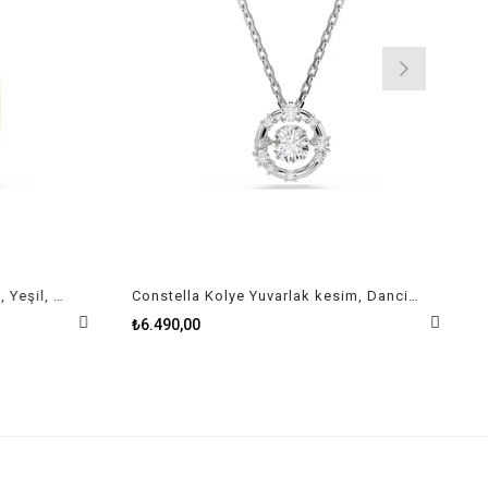
Chroma Kolye Sekizgen kesim, Yeşil, Altın rengi kaplama
Constella Kolye Yuvarlak kesim, Dancing stone, Beyaz, Rodyum kaplama
₺6.490,00