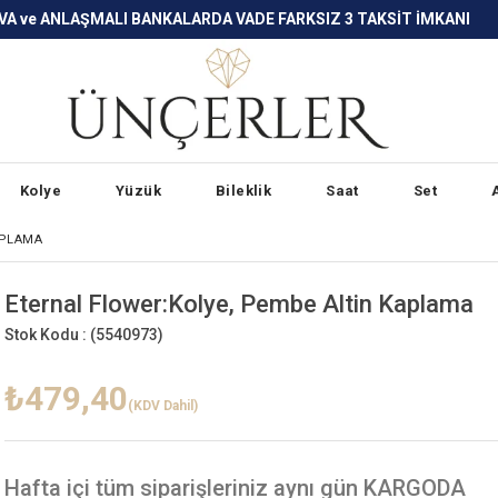
LARDA VADE FARKSIZ 3 TAKSİT İMKANI
Kolye
Yüzük
Bileklik
Saat
Set
APLAMA
Eternal Flower:Kolye, Pembe Altin Kaplama
Stok Kodu :
(5540973)
₺479,40
(KDV Dahil)
Hafta içi
tüm siparişleriniz aynı gün KARGODA