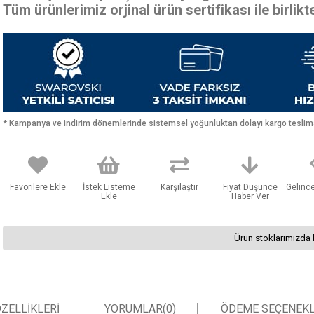
Tüm ürünlerimiz orjinal ürün sertifikası ile birlik
* Kampanya ve indirim dönemlerinde sistemsel yoğunluktan dolayı kargo teslimat
Favorilere Ekle
İstek Listeme
Karşılaştır
Fiyat Düşünce
Gelinc
Ekle
Haber Ver
Ürün stoklarımızda 
ZELLIKLERI
YORUMLAR
(0)
ÖDEME SEÇENEKL