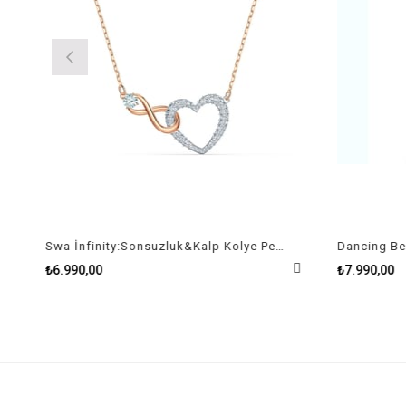
Swa İnfinity:Sonsuzluk&Kalp Kolye Pembe Altin Ve Rodyum Kaplama
₺6.990,00
₺7.990,00