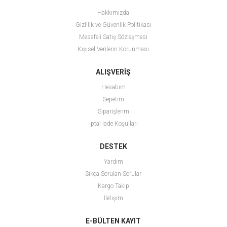
Hakkımızda
Gizlilik ve Güvenlik Politikası
Mesafeli Satış Sözleşmesi
Kişisel Verilerin Korunması
ALIŞVERİŞ
Hesabım
Sepetim
Siparişlerim
İptal İade Koşulları
DESTEK
Yardım
Sıkça Sorulan Sorular
Kargo Takip
İletişim
E-BÜLTEN KAYIT