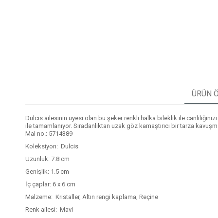
ÜRÜN Ö
Dulcis ailesinin üyesi olan bu şeker renkli halka bileklik ile canlılığı
ile tamamlanıyor. Sıradanlıktan uzak göz kamaştırıcı bir tarza kavuşm
Mal no.: 5714389
Koleksiyon: Dulcis
Uzunluk: 7.8 cm
Genişlik: 1.5 cm
İç çaplar: 6 x 6 cm
Malzeme: Kristaller, Altın rengi kaplama, Reçine
Renk ailesi: Mavi