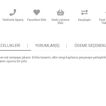
Telefonla Sipariş
Favorilere Ekle
İstek Listeme
Karşılaştır
Fiya
Ekle
Ha
ZELLIKLERI
YORUMLAR
(0)
ÖDEME SEÇENEKL
nızı en üst seviyeye çıkarın. Enfes tasarım, altın rengi kaplama çerçeveye yerleşti
anın oyuncu bir yolu.