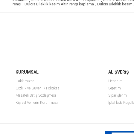
rengi
,
Dulcis Bileklik kesim Altın rengi kaplama
,
Dulcis Bileklik kesim
KURUMSAL
ALIŞVERİŞ
Hakkımızda
Hesabım
Gizlilik ve Güvenlik Politikası
Sepetim
Mesafeli Satış Sözleşmesi
Siparişlerim
Kişisel Verilerin Korunması
İptal İade Koşull