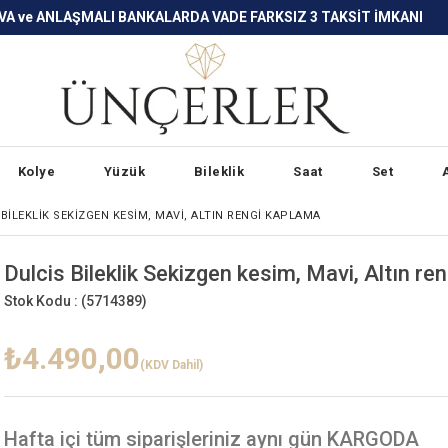
LARDA VADE FARKSIZ 3 TAKSİT İMKANI
Kolye
Yüzük
Bileklik
Saat
Set
BILEKLIK SEKIZGEN KESIM, MAVI, ALTIN RENGI KAPLAMA
Dulcis Bileklik Sekizgen kesim, Mavi, Altın re
Stok Kodu :
(5714389)
₺4.490,00
(KDV Dahil)
Hafta içi
tüm siparişleriniz aynı gün KARGODA