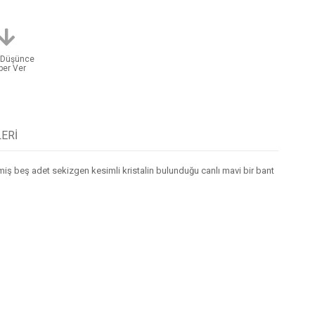
t Düşünce
ber Ver
ERI
rilmiş beş adet sekizgen kesimli kristalin bulunduğu canlı mavi bir bant