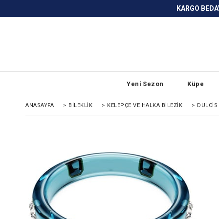
KARGO BEDAVA ve ANLAŞMALI BANKA
Yeni Sezon
Küpe
ANASAYFA
>
BILEKLIK
>
KELEPÇE VE HALKA BILEZIK
>
DULCIS 