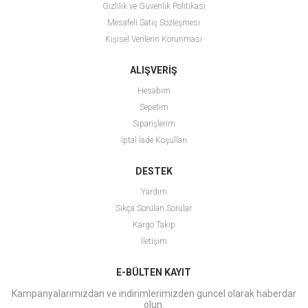
Gizlilik ve Güvenlik Politikası
Mesafeli Satış Sözleşmesi
Kişisel Verilerin Korunması
ALIŞVERİŞ
Hesabım
Sepetim
Siparişlerim
İptal İade Koşulları
DESTEK
Yardım
Sıkça Sorulan Sorular
Kargo Takip
İletişim
E-BÜLTEN KAYIT
Kampanyalarımızdan ve indirimlerimizden güncel olarak haberdar
olun.